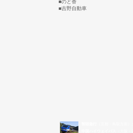
■のと香
■吉野自動車
​智頭急行
（京都・鳥取方面）
中国ハイウェイバス
（大阪・