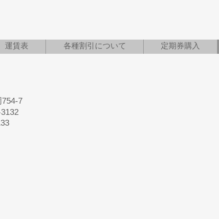
oute bus services
運賃表
各種割引について
定期券購入
ス
54-7
32
33