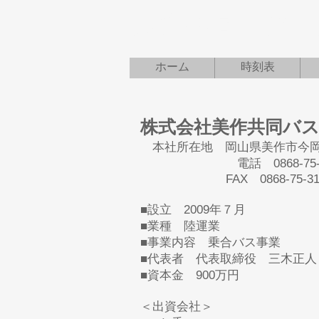
美作共同バス
R
ホーム
時刻表
株式会社美作共同バ
​ 本社所在地
岡山県美作市今岡7
電話 0868-75-31
FAX 0868-75-31
■設立 2009年７月
■業種 陸運業
■事業内容 乗合バス事業
■代表者 代表取締役 三木正人
​■資本金 900万円
＜出資会社＞