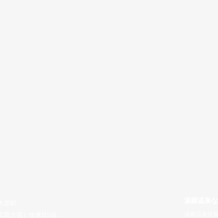
​湯郷温泉
大原駅
​湯郷温泉停
広島方面）作東BS前